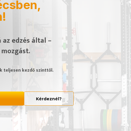
écsben,
!
 az edzés által –
 mozgást.
 teljesen kezdő szinttől.
Kérdeznél?