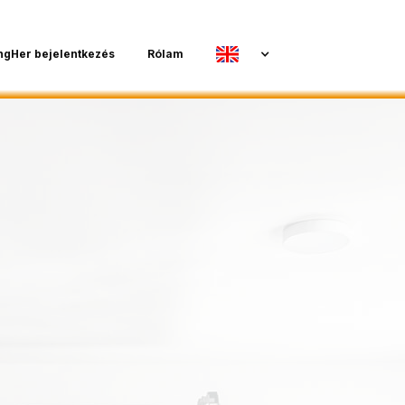
ngHer bejelentkezés
Rólam