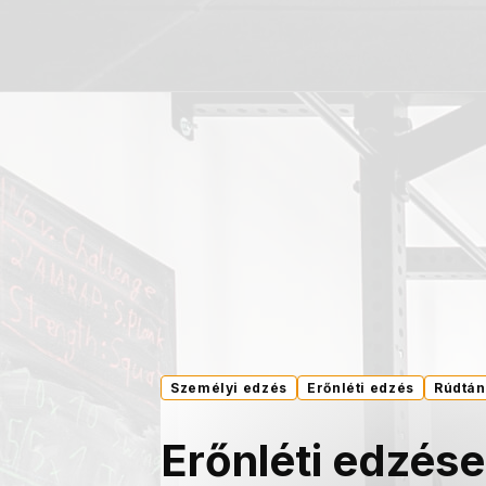
Személyi edzés
Erőnléti edzés
Rúdtán
Erőnléti edzés