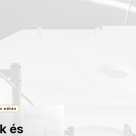
c edzés
ek
és