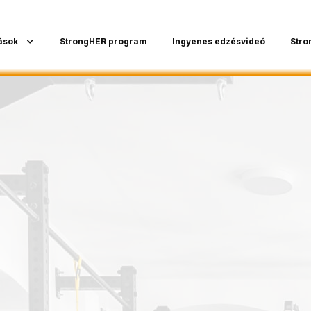
ások
StrongHER program
Ingyenes edzésvideó
Stro