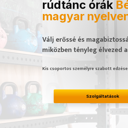
rúdtánc órák
B
magyar nyelven
Válj erőssé és magabiztossá
miközben tényleg élvezed a
Kis csoportos személyre szabott edzések
Szolgáltatások